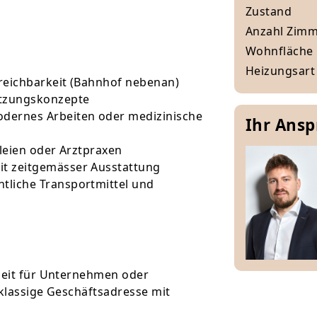
Zustand
Anzahl Zim
Wohnfläche
Heizungsart
rreichbarkeit (Bahnhof nebenan)
Nutzungskonzepte
dernes Arbeiten oder medizinische
Ihr Ans
zleien oder Arztpraxen
it zeitgemässer Ausstattung
tliche Transportmittel und
nheit für Unternehmen oder
tklassige Geschäftsadresse mit